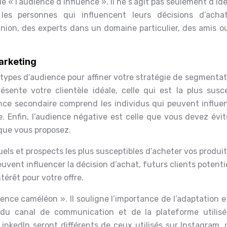
 « l’audience d’influence ». Il ne s’agit pas seulement d’ide
les personnes qui influencent leurs décisions d’acha
inion, des experts dans un domaine particulier, des amis ou
arketing
nts types d’audience pour affiner votre stratégie de segmenta
résente votre clientèle idéale, celle qui est la plus susc
ence secondaire comprend les individus qui peuvent influen
. Enfin, l’audience négative est celle que vous devez évit
 que vous proposez.
uels et prospects les plus susceptibles d’acheter vos produit
euvent influencer la décision d’achat, futurs clients potenti
térêt pour votre offre.
nce caméléon ». Il souligne l’importance de l’adaptation e
du canal de communication et de la plateforme utilisé
LinkedIn seront différents de ceux utilisés sur Instagram, 