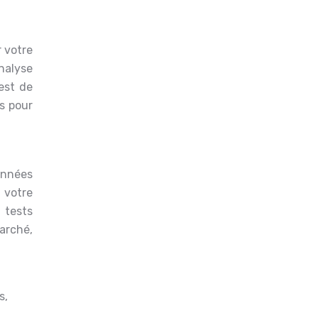
r votre
nalyse
est de
s pour
onnées
 votre
 tests
arché,
s,