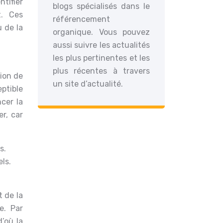
ntifier
blogs spécialisés dans le
t. Ces
référencement
 de la
organique. Vous pouvez
aussi suivre les actualités
les plus pertinentes et les
plus récentes à travers
tion de
un site d’actualité.
eptible
cer la
er, car
s.
els.
t de la
e. Par
d’où la