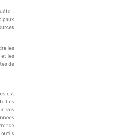
uête :
cipaux
ources
dre les
 et les
tes de
cs est
b. Les
ur vos
données
urrence
outils