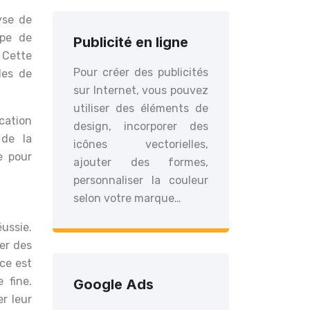
yse de
upe de
Publicité en ligne
 Cette
Pour créer des publicités
les de
sur Internet, vous pouvez
utiliser des éléments de
ication
design, incorporer des
 de la
icônes vectorielles,
e pour
ajouter des formes,
personnaliser la couleur
selon votre marque…
ussie.
ler des
nce est
 fine.
Google Ads
r leur