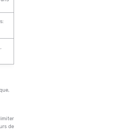
s:
,
rque,
limiter
turs de