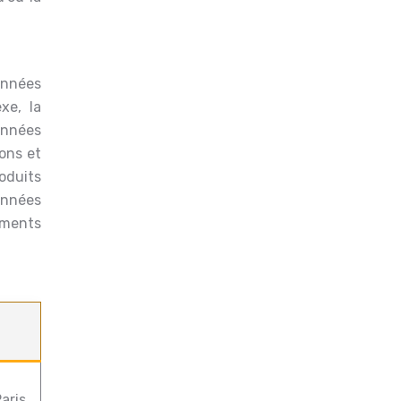
onnées
xe, la
onnées
ions et
roduits
onnées
ements
aris